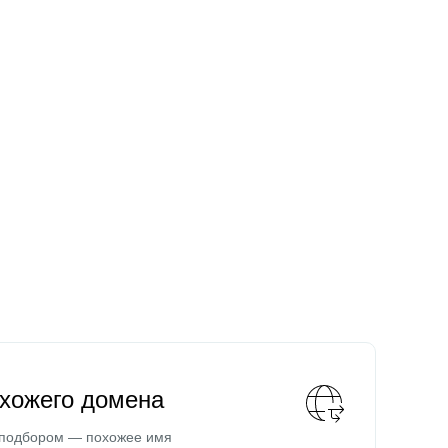
охожего домена
 подбором — похожее имя