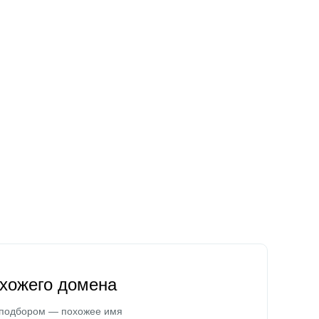
охожего домена
 подбором — похожее имя