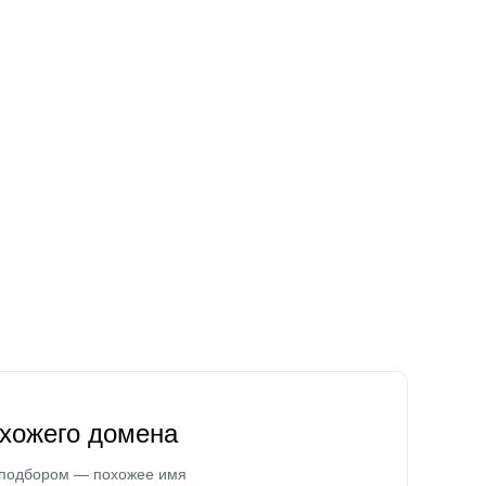
охожего домена
 подбором — похожее имя