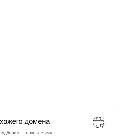
охожего домена
 подбором — похожее имя