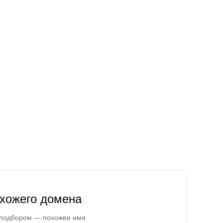
охожего домена
 подбором — похожее имя