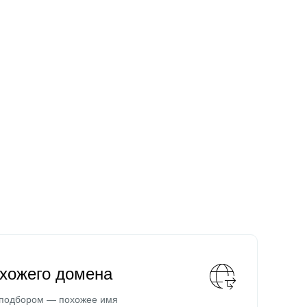
охожего домена
 подбором — похожее имя