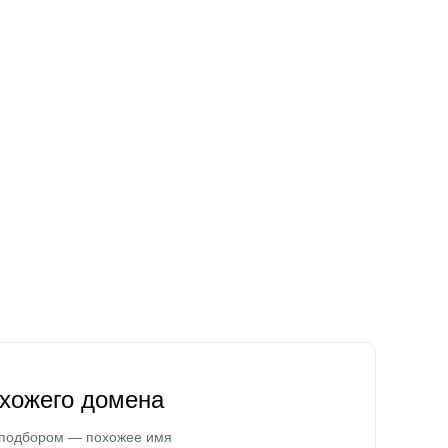
охожего домена
 подбором — похожее имя