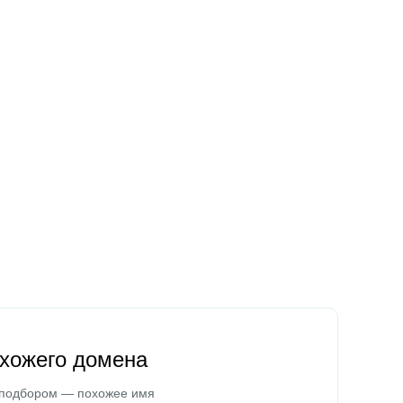
охожего домена
 подбором — похожее имя