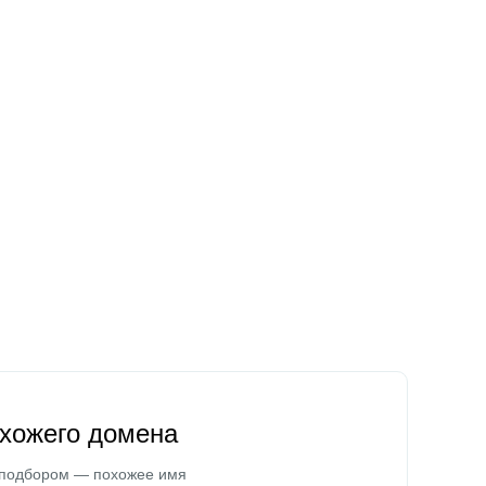
охожего домена
 подбором — похожее имя