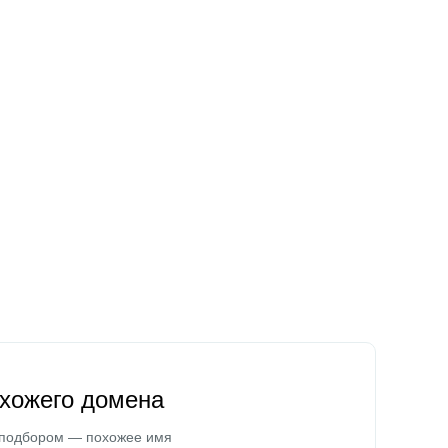
охожего домена
 подбором — похожее имя