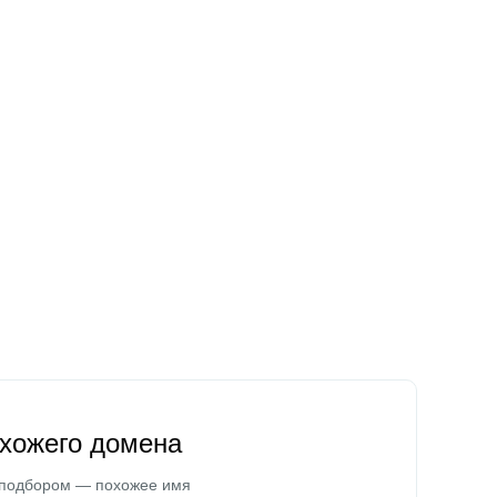
охожего домена
 подбором — похожее имя