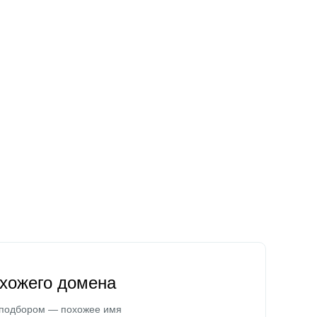
охожего домена
 подбором — похожее имя