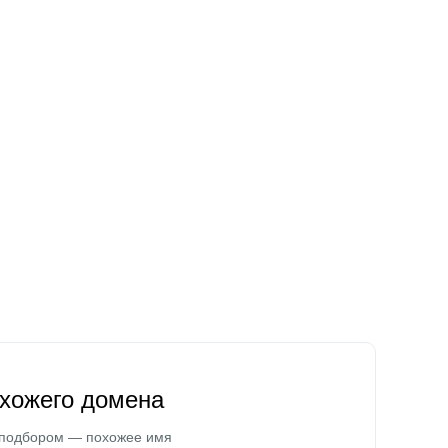
охожего домена
 подбором — похожее имя