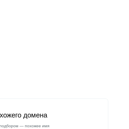
охожего домена
 подбором — похожее имя