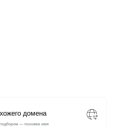
охожего домена
 подбором — похожее имя