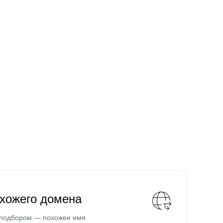
охожего домена
 подбором — похожее имя