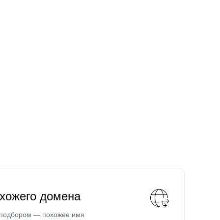
охожего домена
 подбором — похожее имя