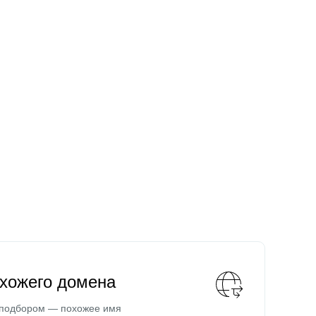
охожего домена
 подбором — похожее имя