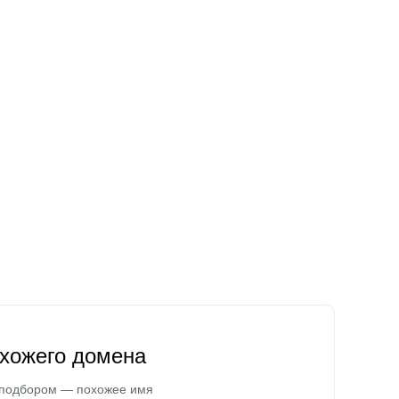
охожего домена
 подбором — похожее имя